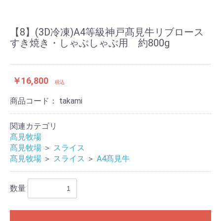
【8】(3D冷凍)A4等級神戸髙見牛リブロース
すき焼き・しゃぶしゃぶ用 約800g
￥16,800
税込
商品コード：
takami
関連カテゴリ
髙見牧場
髙見牧場
＞
スライス
髙見牧場
＞
スライス
＞
A4髙見牛
数量